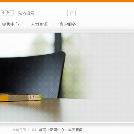
中 文
销售中心
人力资源
客户服务
当前位置：
首页
>
新闻中心
>
集团新闻