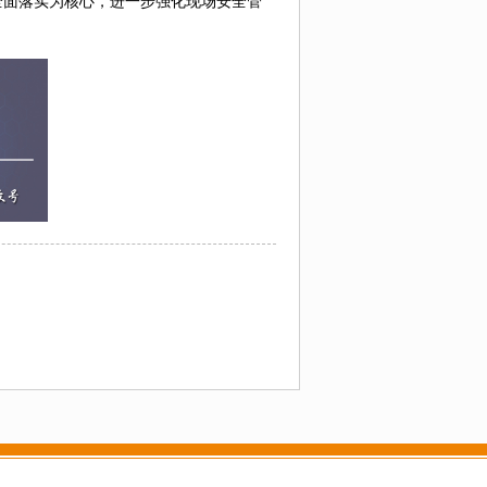
全面落实为核心，进一步强化现场安全管