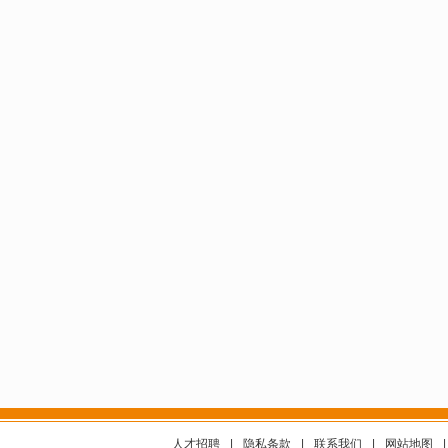
人才招聘
|
隐私条款
|
联系我们
|
网站地图
|