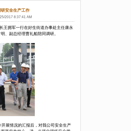
调研安全生产工作
/25/2017 8:37:41 AM
局长王拥军一行在好生街道办事处主任康永
常明、副总经理曹礼船陪同调研。
作开展情况的汇报后，对我公司安全生产