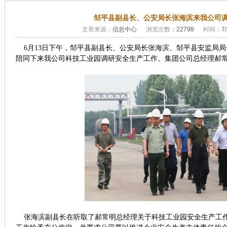
邹平县副县长、公安局长张海滨来我公司
文章来源：
信息中心
浏览次数：
22798
时间：
7
6月13日下午，邹平县副县长、公安局长张海滨、邹平县安监局
陪同下来我公司科技工业园调研安全生产工作。集团公司总经理郝
张海滨副县长在听取了郝常明总经理关于科技工业园安全生产工