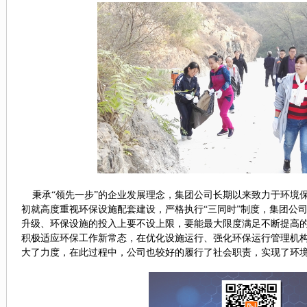
秉承
“领先一步”的企业发展理念
，
集团公司
长期以来致力于环境
初就高度重视环保设施配套建设，严格执行
“三同时”制度，集团公
升级、环保设施的投入上
要
不设上限
，要能
最大限度满足不断提高
积极适应环保工作新常态，
在
优化设施运行、强化
环保运行管理机
大了力度
，在此过程中，公司也
较好的履行了社会职责，实现了环