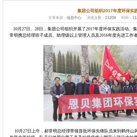
集团公司组织2017年度环保实
文章来源：
信息中心
浏览次数：
21209
时间：
11
10
月
27
日、
28
日，集团公司组织开展了
2017
年度环保实践活动。
常明携总经理
班子成员、
助理级以上
管理人员
及
2016
年度先进工作
10
月
2
7
日
上
午，郝常明总经理带领
首批环保先锋队员
来到鹤伴山