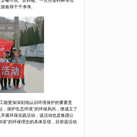
废弃餐巾纸、饮料瓶、一次性塑料杯等垃
垃圾捡得干干净净。
工能
更加深刻地认识环境保护的重要意
起，保护生态环境”的环保风尚，
便成立了
队开展环保实践活动
，
该活动也是
集团公
和谐
”的
环保
理念
的具体呈现，目前该活动