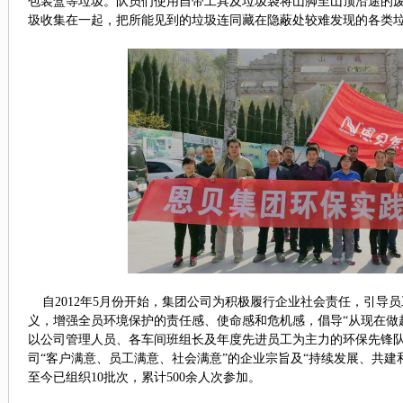
包装盒等
垃圾
。队员们
使用
自带
工具及
垃圾袋将山脚至山顶沿途的
圾收集在一起，把所能见到的垃圾连同藏在隐蔽处较难发现的各类
自
2012
年
5
月份开始，集团公司
为
积极履行企业社会责任，
引导
员
义，增强全员环境保护的责任感、使命感和危机感，倡导
“从现在做
以公司
管理人员、各车间班组长及年度先进员工
为主力的
环保先锋
司
“客户满意、员工满意、社会满意”的企业宗旨
及
“持续发展、
共建
至今已组织
10
批次，累计
500
余人次参加。