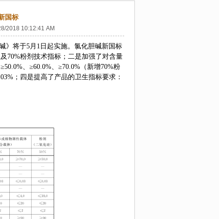
新国标
28/2018 10:12:41 AM
胆碱》将于
5
月
1
日起实施。氯化胆碱新国标
型及
70%
粉剂技术指标；二是加强了对含量
≥
50.0%
、≥
60.0%
、≥
70.0%
（新增
70%
粉
.03%
；四是提高了产品的卫生指标要求：