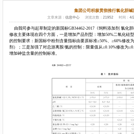
集团公司积极贯彻推行氯化胆碱
文章来源：
信息中心
浏览次数：
21952
时间：
4/
由我司参与起草制定的新国标
GB34462-2017
《饲料添加剂 氯化
修改主要体现在四个方面，一是增加产品剂型：增加
50%
二氧化硅
的控制要求：新国标中粉剂含量指标由要原标准≥
50%
、≥
60%
修改为
剂）；三是加强了对总游离胺
/
氨的控制：限量值从≤
0.10%
修改为≤
0
增加砷盐含量的控制标准。