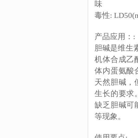
味
毒性
: LD50
产品应用：:
胆碱是维生
机体合成乙
体内蛋氨酸
天然胆碱，
生长的要求
缺乏胆碱可
等现象。
使用要点: