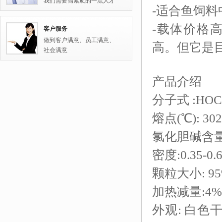
我们需要高素质的一流人才
-适合鱼饲料
-载体价格
客户服务
做到客户满意、员工满意、
高。但它是
社会满意
产品介绍
分子式 :HOCH
熔点(
℃): 30
氯化胆碱含量
密度:
0.35-0
颗粒大小:
95
加热减量
:4%
外观: 白色